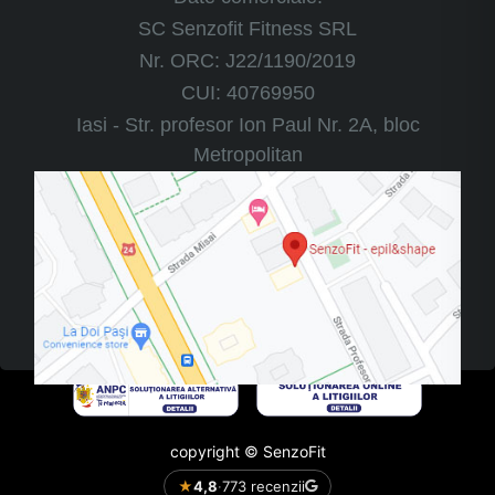
SC Senzofit Fitness SRL
Nr. ORC: J22/1190/2019
CUI: 40769950
Iasi - Str. profesor Ion Paul Nr. 2A, bloc
Metropolitan
copyright © SenzoFit
★
4,8
·
773 recenzii