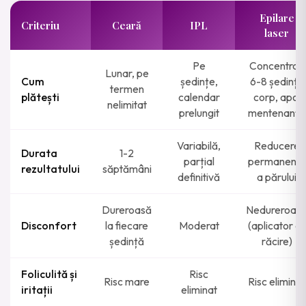
Epilare
Criteriu
Ceară
IPL
laser
Pe
Concentrat:
Lunar, pe
Cum
ședințe,
6-8 ședințe
termen
plătești
calendar
corp, apoi
nelimitat
prelungit
mentenanță
Variabilă,
Reducere
Durata
1-2
parțial
permanentă
rezultatului
săptămâni
definitivă
a părului
Dureroasă
Nedureroas
Disconfort
la fiecare
Moderat
(aplicator cu
ședință
răcire)
Foliculită și
Risc
Risc mare
Risc eliminat
iritații
eliminat