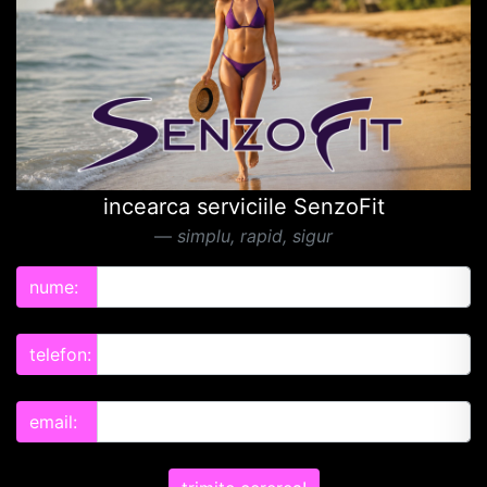
incearca serviciile SenzoFit
simplu, rapid, sigur
nume:
telefon:
email: