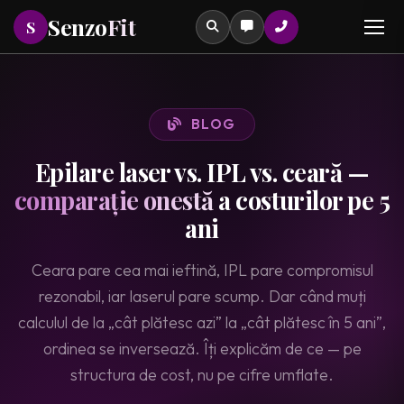
Senzo
Fit
S
×
Prima ta sedinta de epilare laser
Daca nu ai mai facut epilare laser la SenzoFit,
prima sedinta Full Body costa 242 lei. O singura
BLOG
sedinta, fara obligatia unui pachet.
Tastează pentru a căuta printre serviciile noastre
Epilare laser vs. IPL vs. ceară —
comparație onestă
a costurilor pe 5
ani
Ceara pare cea mai ieftină, IPL pare compromisul
rezonabil, iar laserul pare scump. Dar când muți
calculul de la „cât plătesc azi” la „cât plătesc în 5 ani”,
ordinea se inversează. Îți explicăm de ce — pe
structura de cost, nu pe cifre umflate.