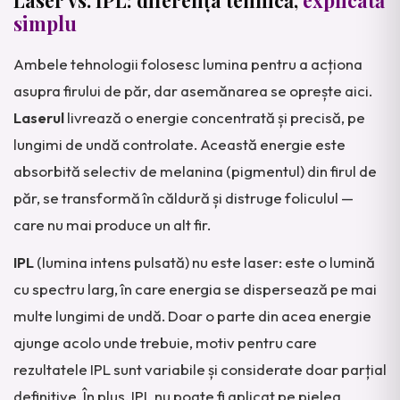
simplu
Ambele tehnologii folosesc lumina pentru a acționa
asupra firului de păr, dar asemănarea se oprește aici.
Laserul
livrează o energie concentrată și precisă, pe
lungimi de undă controlate. Această energie este
absorbită selectiv de melanina (pigmentul) din firul de
păr, se transformă în căldură și distruge foliculul —
care nu mai produce un alt fir.
IPL
(lumina intens pulsată) nu este laser: este o lumină
cu spectru larg, în care energia se dispersează pe mai
multe lungimi de undă. Doar o parte din acea energie
ajunge acolo unde trebuie, motiv pentru care
rezultatele IPL sunt variabile și considerate doar parțial
definitive. În plus, IPL nu poate fi aplicat pe pielea