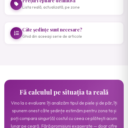
Prețuri epilare definitivă
Lista reală, actualizată, pe zone
Câte ședințe sunt necesare?
Ghid din aceeași serie de articole
Fă calculul pe situația ta reală
Vino la o evaluare: îți analizăm tipul de piele și de păr, îți
spunem onest câte ședințe estimăm pentru zona ta și
poți compara singur(ă) costul cu ceea ce plătești acum
lunar pe ceară. Fără promisiuni exagerate — doar cifre