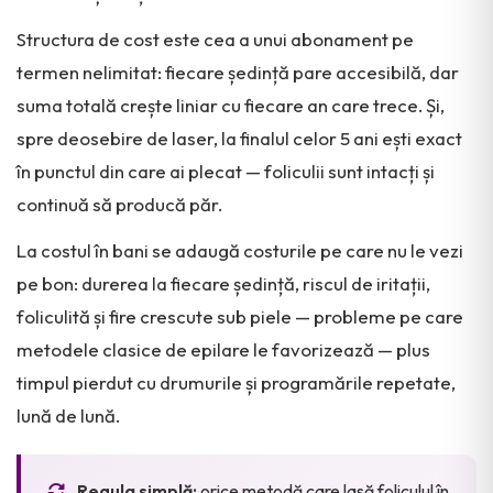
Structura de cost este cea a unui abonament pe
termen nelimitat: fiecare ședință pare accesibilă, dar
suma totală crește liniar cu fiecare an care trece. Și,
spre deosebire de laser, la finalul celor 5 ani ești exact
în punctul din care ai plecat — foliculii sunt intacți și
continuă să producă păr.
La costul în bani se adaugă costurile pe care nu le vezi
pe bon: durerea la fiecare ședință, riscul de iritații,
foliculită și fire crescute sub piele — probleme pe care
metodele clasice de epilare le favorizează — plus
timpul pierdut cu drumurile și programările repetate,
lună de lună.
Regula simplă:
orice metodă care lasă foliculul în