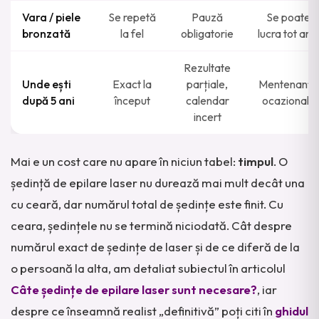
Vara / piele
Se repetă
Pauză
Se poate
bronzată
la fel
obligatorie
lucra tot anul
Rezultate
Unde ești
Exact la
parțiale,
Mentenanță
după 5 ani
început
calendar
ocazională
incert
Mai e un cost care nu apare în niciun tabel:
timpul
. O
ședință de epilare laser nu durează mai mult decât una
cu ceară, dar numărul total de ședințe este finit. Cu
ceara, ședințele nu se termină niciodată. Cât despre
numărul exact de ședințe de laser și de ce diferă de la
o persoană la alta, am detaliat subiectul în articolul
Câte ședințe de epilare laser sunt necesare?
, iar
despre ce înseamnă realist „definitivă” poți citi în
ghidul