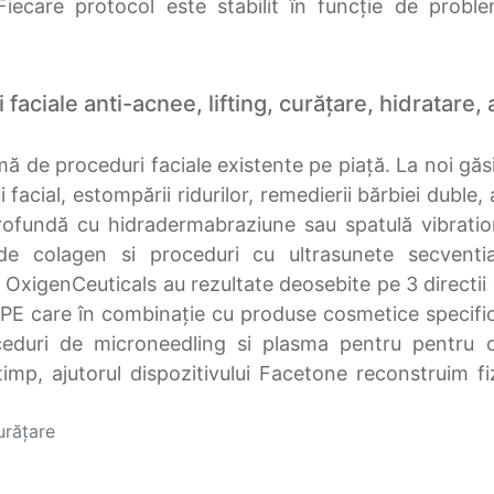
iecare protocol este stabilit în funcție de problem
faciale anti-acnee, lifting, curățare, hidratare,
de proceduri faciale existente pe piață. La noi găsiț
ui facial, estompării ridurilor, remedierii bărbiei duble,
profundă cu hidradermabraziune sau spatulă vibratio
 de colagen si proceduri cu ultrasunete secventi
enCeuticals au rezultate deosebite pe 3 directii dife
E care în combinație cu produse cosmetice specifice
oceduri de microneedling si plasma pentru pentru 
 timp, ajutorul dispozitivului Facetone reconstruim fi
urățare