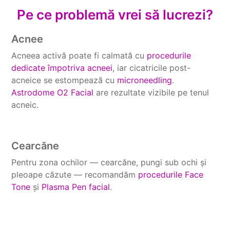
Pe ce problemă vrei să lucrezi?
Acnee
Acneea activă poate fi calmată cu
procedurile
dedicate împotriva acneei
, iar cicatricile post-
acneice se estompează cu
microneedling
.
Astrodome O2 Facial
are rezultate vizibile pe tenul
acneic.
Cearcăne
Pentru zona ochilor — cearcăne, pungi sub ochi și
pleoape căzute — recomandăm
procedurile Face
Tone
și
Plasma Pen facial
.