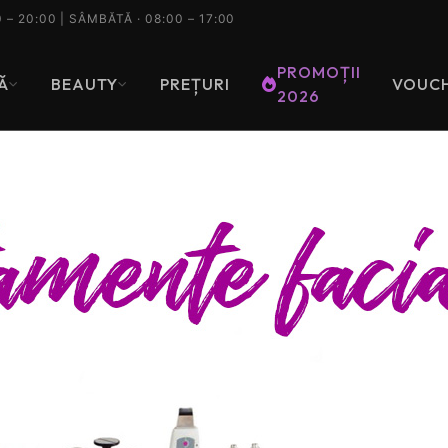
0 – 20:00 | SÂMBĂTĂ · 08:00 – 17:00
Prima ta sedinta de epilare laser
PROMOȚII
Ă
BEAUTY
PREȚURI
VOUC
2026
aca nu ai mai facut epilare laser la SenzoFit, pri
edinta Full Body costa 242 lei. O singura sedinta, fa
bligatia unui pachet.
Tastează pentru a căuta printre serviciile noastre