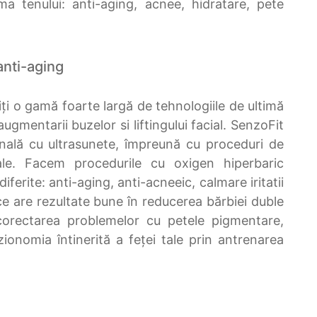
a tenului: anti-aging, acnee, hidratare, pete
 anti-aging
i o gamă foarte largă de tehnologiile de ultimă
 augmentarii buzelor si liftingului facial. SenzoFit
nală cu ultrasunete, împreună cu proceduri de
ale. Facem procedurile cu oxigen hiperbaric
rite: anti-aging, anti-acneeic, calmare iritatii
 are rezultate bune în reducerea bărbiei duble
corectarea problemelor cu petele pigmentare,
zionomia întinerită a feței tale prin antrenarea