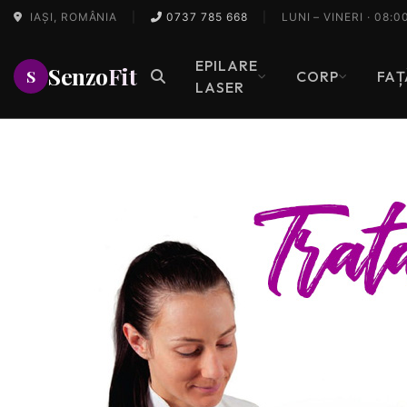
IAȘI, ROMÂNIA
|
0737 785 668
|
LUNI – VINERI · 08:0
EPILARE
Senzo
Fit
S
CORP
FAȚ
LASER
D
s
o