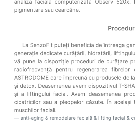
analiza facială computerizată Observ 520x. F
pigmentare sau cearcăne.
Proceduri 
La SenzoFit puteți beneficia de întreaga gamă 
generație dedicate curățării, hidratării, liftingul
vă pune la dispoziție proceduri de curățare 
radiofrecvență pentru regenerarea fibrelor
ASTRODOME care împreună cu produsele de la Oxig
și detox. Deasemenea avem dispozitivul T-SHAP
și a liftingului facial. Avem deasemenea pr
cicatricilor sau a pleopelor căzute. În același
muschilor faciali.
anti-aging & remodelare facială & lifting facial & c