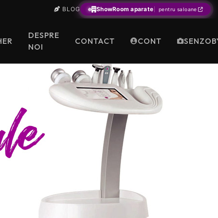
BLOG
ShowRoom aparate
pentru saloane
×
DESPRE
ESC
HER
CONTACT
CONT
SENZOB
NOI
ma
ra