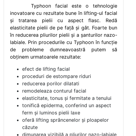
Typhoon facial este o tehnologie
inovatoare cu rezultate bune în lifting-ul facial
și tratarea pielii cu aspect flasc. Redă
elasticitate pielii de pe faţă și gât. Foarte bun
în reducerea pliurilor pielii și a șanturilor nazo-
labiale. Prin procedurile cu Typhoon în funcție
de probleme dumneavoastră putem să
obținem urmatoarele rezultate:
efect de lifting facial
proceduri de estompare riduri
reducerea porilor dilatati
remodeleaza conturul facial
elasticitate, tonus și fermitate a tenului
tonifică epiderma, conferind un aspect
ferm și luminos pielii laxe
oferă lifting sprâncenelor și ploapelor
căzute
dimunarea vizibilă a pliurilor nazo-labiale