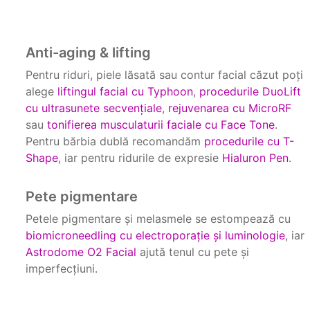
Anti-aging & lifting
Pentru riduri, piele lăsată sau contur facial căzut poți
alege
liftingul facial cu Typhoon
,
procedurile DuoLift
cu ultrasunete secvențiale
,
rejuvenarea cu MicroRF
sau
tonifierea musculaturii faciale cu Face Tone
.
Pentru bărbia dublă recomandăm
procedurile cu T-
Shape
, iar pentru ridurile de expresie
Hialuron Pen
.
Pete pigmentare
Petele pigmentare și melasmele se estompează cu
biomicroneedling cu electroporație și luminologie
, iar
Astrodome O2 Facial
ajută tenul cu pete și
imperfecțiuni.