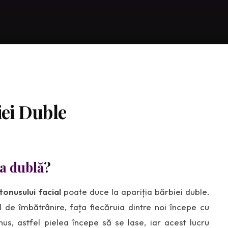
iei Duble
a dublă
?
 tonusului facial
poate duce la apariția bărbiei duble.
l de îmbătrânire, fața fiecăruia dintre noi începe cu
onus, astfel pielea începe să se lase, iar acest lucru