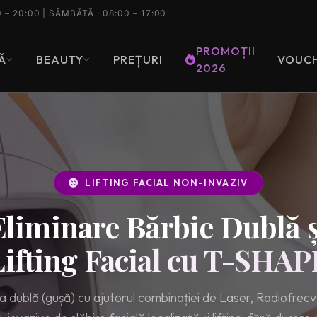
0 – 20:00 | SÂMBĂTĂ · 08:00 – 17:00
PROMOȚII
Ă
BEAUTY
PREȚURI
VOUC
2026
Tastează pentru a căuta printre serviciile noastre
LIFTING FACIAL NON-INVAZIV
Eliminare Bărbie Dublă ș
Lifting Facial cu T-SHAP
 dublă (gușă) cu ajutorul combinației de Laser, Radiofrec