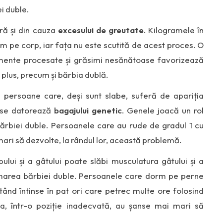
ei duble.
ră și din cauza
excesului de greutate
. Kilogramele în
rm pe corp, iar fața nu este scutită de acest proces. O
limente procesate și grăsimi nesănătoase favorizează
plus, precum și bărbia dublă.
e persoane care, deși sunt slabe, suferă de apariția
u se datorează
bagajului genetic
. Genele joacă un rol
ărbiei duble. Persoanele care au rude de gradul 1 cu
ari să dezvolte, la rândul lor, această problemă.
ului și a gâtului poate slăbi musculatura gâtului și a
ormarea bărbiei duble. Persoanele care dorm pe perne
stând întinse în pat ori care petrec multe ore folosind
ta, într-o poziție inadecvată, au șanse mai mari să