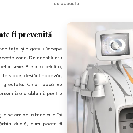
de aceasta
te fi prevenită
na feței și a gâtului începe
aceste zone. De acest lucru
elor sexe. Precum celulita,
te slabe, deși într-adevăr,
e greutate. Chiar dacă nu
 prezintă o problemă pentru
 cine are de-a face cu el își
rbia dublă, cum poate fi