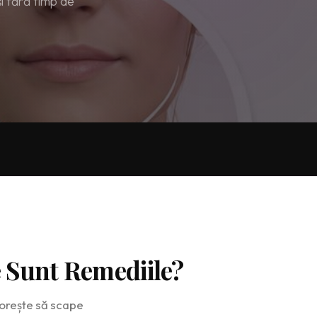
și fără timp de
 Sunt Remediile?
 dorește să scape