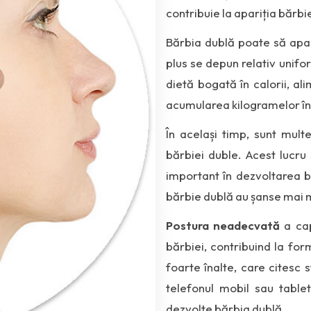
contribuie la apariția bărbi
Bărbia dublă poate să apa
plus se depun relativ unifo
dietă bogată în calorii, a
acumularea kilogramelor în 
În același timp, sunt mult
bărbiei duble. Acest lucr
important în dezvoltarea b
bărbie dublă au șanse mai m
Postura neadecvată
a cap
bărbiei, contribuind la f
foarte înalte, care citesc 
telefonul mobil sau table
dezvolte bărbia dublă.