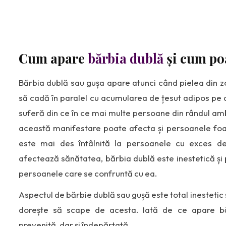
Cum apare
bărbia dublă
și cum poa
Bărbia dublă sau gușa apare atunci când pielea din zo
să cadă în paralel cu acumularea de țesut adipos pe 
suferă din ce în ce mai multe persoane din rândul amb
această manifestare poate afecta și persoanele foar
este mai des întâlnită la persoanele cu exces d
afectează sănătatea, bărbia dublă este inestetică și
persoanele care se confruntă cu ea.
Aspectul de bărbie dublă sau gușă este total inestetic și
dorește să scape de acesta. Iată de ce apare bă
prevenită, dar și îndepărtată.