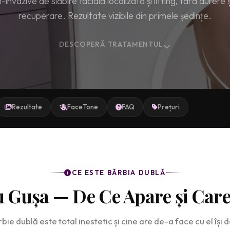
invazive de slăbire facială localizată și lifting, fără durere 
recuperare. Rezultate vizibile din primele ședințe.
DESCOPERĂ TRATAMENTUL
Rezultate
FaceTone
FAQ
Prețuri
CE ESTE BĂRBIA DUBLĂ
u Gușa — De Ce Apare și Care
ie dublă este total inestetic și cine are de-a face cu el își