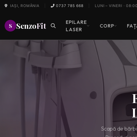
IAȘI, ROMÂNIA
|
0737 785 668
|
LUNI – VINERI · 08:0
EPILARE
Senzo
Fit
S
CORP
FAȚ
LASER
Scapă de bărbia