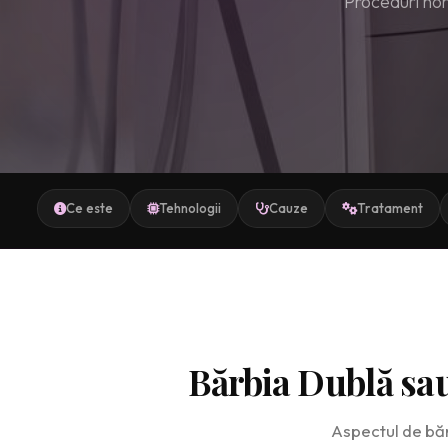
Proceduri non-
Ce este
Tehnologii
Cauze
Tratament
Bărbia Dublă sa
Aspectul de bărb