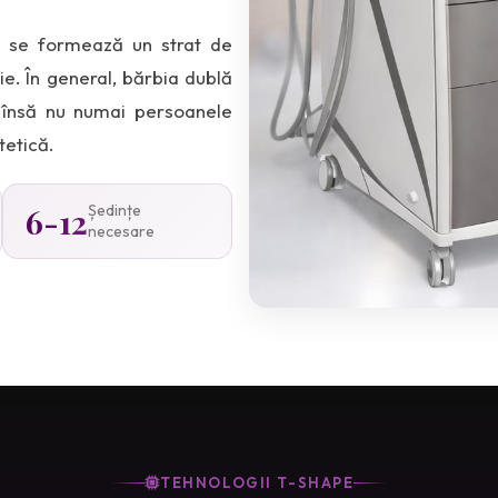
, se formează un strat de
e. În general, bărbia dublă
, însă nu numai persoanele
etică.
6-12
Ședințe
necesare
TEHNOLOGII T-SHAPE