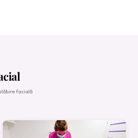
cial
lăbire facială