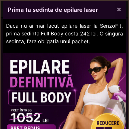
Senzo
Fit
S
×
Prima ta sedinta de epilare laser
Daca nu ai mai facut epilare laser la SenzoFit,
prima sedinta Full Body costa 242 lei. O singura
REMODELARE CORPORALĂ
sedinta, fara obligatia unui pachet.
Tastează pentru a căuta printre serviciile noastre
Elimină celulita și slăbește localizat
cu
T-Shape Laser
Ultima generație de dispozitive multifuncționale
dedicate tratamentelor de remodelare corporală,
eliminare celulită până la gradul 4 și lifting facial.
LASER LLLT, radiofrecvență multipolară, vacuum
pulsat și role.
DESCOPERĂ CUM FUNCȚIONEAZĂ