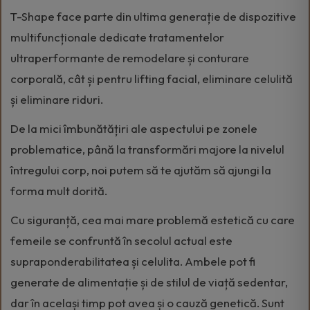
T-Shape face parte din ultima generație de dispozitive
multifuncționale dedicate tratamentelor
ultraperformante de remodelare și conturare
corporală, cât și pentru lifting facial, eliminare celulită
și eliminare riduri.
De la mici îmbunătățiri ale aspectului pe zonele
problematice, până la transformări majore la nivelul
întregului corp, noi putem să te ajutăm să ajungi la
forma mult dorită.
Cu siguranță, cea mai mare problemă estetică cu care
femeile se confruntă în secolul actual este
supraponderabilitatea și celulita. Ambele pot fi
generate de alimentație și de stilul de viață sedentar,
dar în același timp pot avea și o cauză genetică. Sunt