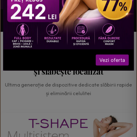
Ce este T-Shape
LASER LLLT
Radiofrecvență
CE ESTE T-SHAPE
Combate celulita până la gradul 4
Vezi oferta
și slăbește localizat
Ultima generație de dispozitive dedicate slăbirii rapide
și eliminării celulitei