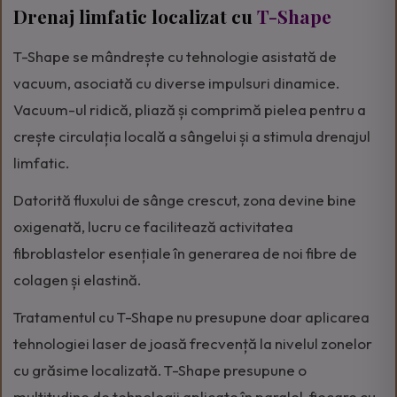
Drenaj limfatic localizat cu
T-Shape
T-Shape se mândrește cu tehnologie asistată de
vacuum, asociată cu diverse impulsuri dinamice.
Vacuum-ul ridică, pliază și comprimă pielea pentru a
crește circulația locală a sângelui și a stimula drenajul
limfatic.
Datorită fluxului de sânge crescut, zona devine bine
oxigenată, lucru ce facilitează activitatea
fibroblastelor esențiale în generarea de noi fibre de
colagen și elastină.
Tratamentul cu T-Shape nu presupune doar aplicarea
tehnologiei laser de joasă frecvență la nivelul zonelor
cu grăsime localizată. T-Shape presupune o
multitudine de tehnologii aplicate în paralel, fiecare cu