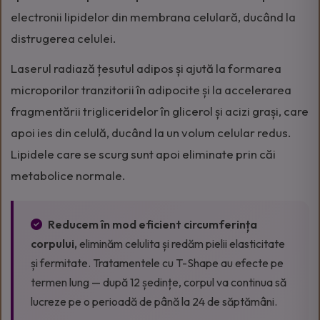
electronii lipidelor din membrana celulară, ducând la
distrugerea celulei.
Laserul radiază țesutul adipos și ajută la formarea
microporilor tranzitorii în adipocite și la accelerarea
fragmentării trigliceridelor în glicerol și acizi grași, care
apoi ies din celulă, ducând la un volum celular redus.
Lipidele care se scurg sunt apoi eliminate prin căi
metabolice normale.
Reducem în mod eficient circumferința
corpului,
eliminăm celulita și redăm pielii elasticitate
și fermitate. Tratamentele cu T-Shape au efecte pe
termen lung — după 12 ședințe, corpul va continua să
lucreze pe o perioadă de până la 24 de săptămâni.