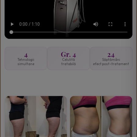
4
Gr. 4
24
Tehnologii
Celulită
Săptămâni
simultane
tratabilă
efect post-tratament