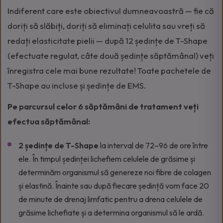
Indiferent care este obiectivul dumneavoastră — fie că
doriți să slăbiți, doriți să eliminați celulita sau vreți să
redați elasticitate pielii — după 12 ședințe de T-Shape
(efectuate regulat, câte două ședințe săptămânal) veți
înregistra cele mai bune rezultate! Toate pachetele de
T-Shape au incluse și ședințe de EMS.
Pe parcursul celor 6 săptămâni de tratament veți
efectua săptămânal:
2 ședințe de T-Shape
la interval de 72–96 de ore între
ele. În timpul ședinței lichefiem celulele de grăsime și
determinăm organismul să genereze noi fibre de colagen
și elastină. Înainte sau după fiecare ședință vom face 20
de minute de drenaj limfatic pentru a drena celulele de
grăsime lichefiate și a determina organismul să le ardă.