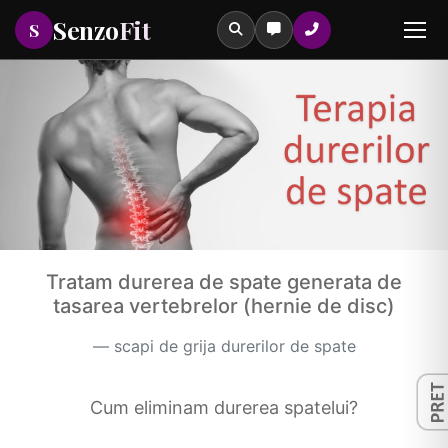
Senzo
Fit
S
×
Prima ta sedinta de epilare laser
Daca nu ai mai facut epilare laser la SenzoFit,
prima sedinta Full Body costa 242 lei. O singura
sedinta, fara obligatia unui pachet.
Tastează pentru a căuta printre serviciile noastre
Tratam durerea de spate generata de
tasarea vertebrelor (hernie de disc)
scapi de grija durerilor de spate
Cum eliminam durerea spatelui?