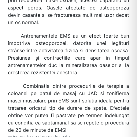
prin reducerea masei osoase, acestea capatand un
aspect poros. Oasele afectate de osteoporoza
devin casante si se fractureaza mult mai usor decat
un os normal.
Antrenamentele EMS au un efect foarte bun
împotriva osteoporozei, datorita unei legături
strânse între activitatea fizică și densitatea osoasă.
Presiunea și contractiile care apar in timpul
antrenamentelor duc la mineralizarea oaselor si la
cresterea rezistentei acestora.
Combinatia dintre procedurile de terapie a
coloanei pe patul de masaj cu JAD si tonifierea
masei musculare prin EMS sunt solutia ideala pentru
tratarea oricarui tip de durere de spate. Efectele
obtine vor putea fi pastrate pe termen indelungat
cu conditia ca saptamanal sa se repete o procedura
de 20 de minute de EMS!
indeparteaza durerea de spate