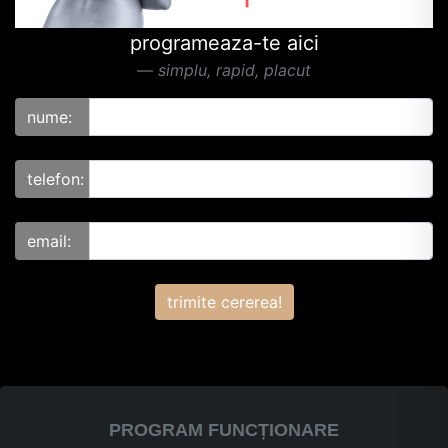
programeaza-te aici
simplu, rapid, placut
nume:
telefon:
email:
trimite cererea!
PROGRAM FUNCȚIONARE