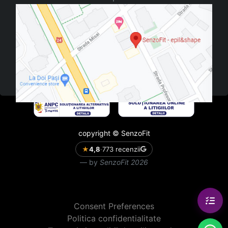
copyright © SenzoFit
★
4,8
·
773 recenzii
by
SenzoFit 2026
Consent Preferences
Politica confidentialitate