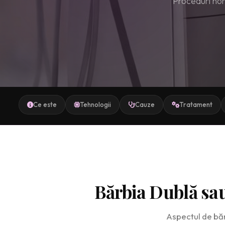
Proceduri non-
Ce este
Tehnologii
Cauze
Tratament
Bărbia Dublă sa
Aspectul de bărb