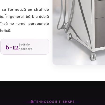
, se formează un strat de
e. În general, bărbia dublă
, însă nu numai persoanele
etică.
6-12
Ședințe
necesare
TEHNOLOGII T-SHAPE