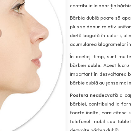
contribuie la apariția bărbi
Bărbia dublă poate să apa
plus se depun relativ unifo
dietă bogată în calorii, a
acumularea kilogramelor în 
În același timp, sunt mult
bărbiei duble. Acest lucr
important în dezvoltarea b
bărbie dublă au șanse mai m
Postura neadecvată
a cap
bărbiei, contribuind la f
foarte înalte, care citesc 
telefonul mobil sau table
dezvolte bărbia dublă.