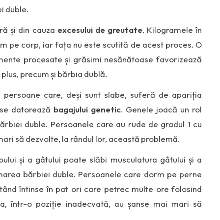
ei duble.
ră și din cauza
excesului de greutate
. Kilogramele în
rm pe corp, iar fața nu este scutită de acest proces. O
limente procesate și grăsimi nesănătoase favorizează
plus, precum și bărbia dublă.
e persoane care, deși sunt slabe, suferă de apariția
u se datorează
bagajului genetic
. Genele joacă un rol
ărbiei duble. Persoanele care au rude de gradul 1 cu
ari să dezvolte, la rândul lor, această problemă.
ului și a gâtului poate slăbi musculatura gâtului și a
ormarea bărbiei duble. Persoanele care dorm pe perne
stând întinse în pat ori care petrec multe ore folosind
ta, într-o poziție inadecvată, au șanse mai mari să