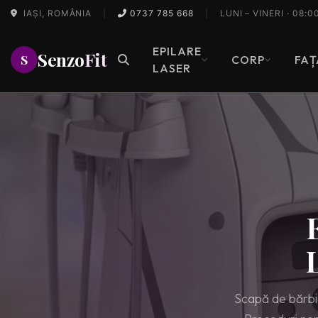
IAȘI, ROMÂNIA
|
0737 785 668
|
LUNI – VINERI · 08:0
EPILARE
Senzo
Fit
S
CORP
FAȚ
LASER
Scapă de bărbia