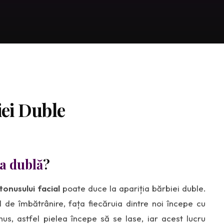
iei Duble
a dublă
?
 tonusului facial
poate duce la apariția bărbiei duble.
l de îmbătrânire, fața fiecăruia dintre noi începe cu
onus, astfel pielea începe să se lase, iar acest lucru