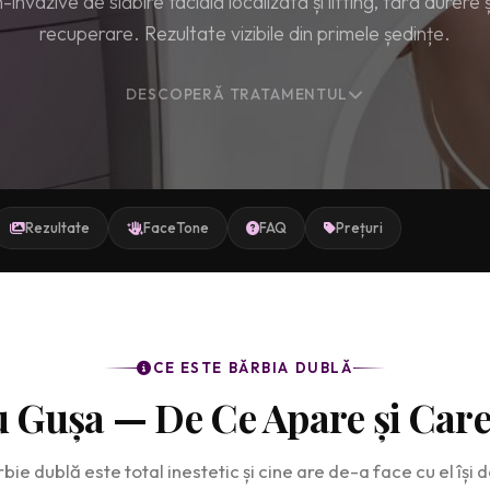
invazive de slăbire facială localizată și lifting, fără durere 
recuperare. Rezultate vizibile din primele ședințe.
DESCOPERĂ TRATAMENTUL
Rezultate
FaceTone
FAQ
Prețuri
CE ESTE BĂRBIA DUBLĂ
u Gușa — De Ce Apare și Care
ie dublă este total inestetic și cine are de-a face cu el își