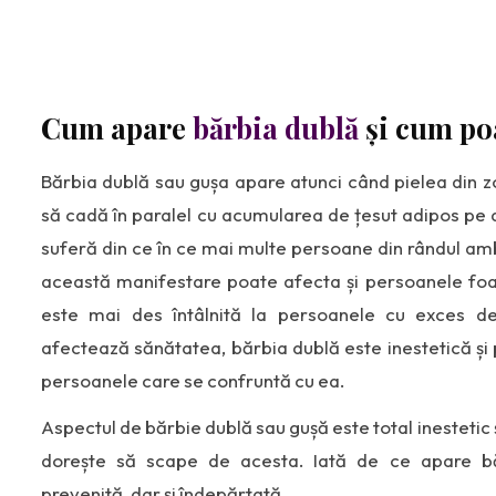
Cum apare
bărbia dublă
și cum poa
Bărbia dublă sau gușa apare atunci când pielea din zo
să cadă în paralel cu acumularea de țesut adipos pe 
suferă din ce în ce mai multe persoane din rândul amb
această manifestare poate afecta și persoanele foar
este mai des întâlnită la persoanele cu exces d
afectează sănătatea, bărbia dublă este inestetică și
persoanele care se confruntă cu ea.
Aspectul de bărbie dublă sau gușă este total inestetic și
dorește să scape de acesta. Iată de ce apare bă
prevenită, dar și îndepărtată.