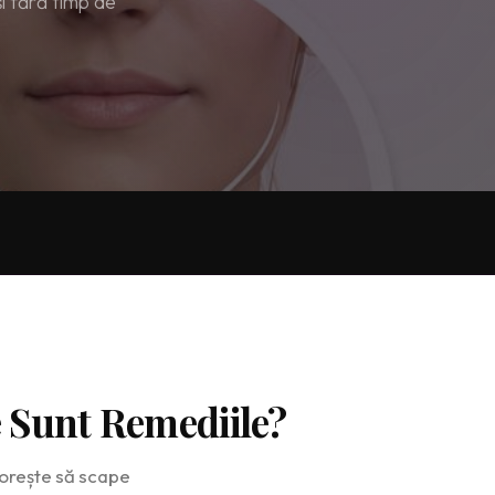
și fără timp de
 Sunt Remediile?
 dorește să scape