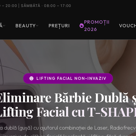
0 – 20:00 | SÂMBĂTĂ · 08:00 – 17:00
PROMOȚII
Ă
BEAUTY
PREȚURI
VOUC
2026
Tastează pentru a căuta printre serviciile noastre
LIFTING FACIAL NON-INVAZIV
Eliminare Bărbie Dublă ș
Lifting Facial cu T-SHAP
 dublă (gușă) cu ajutorul combinației de Laser, Radiofrec