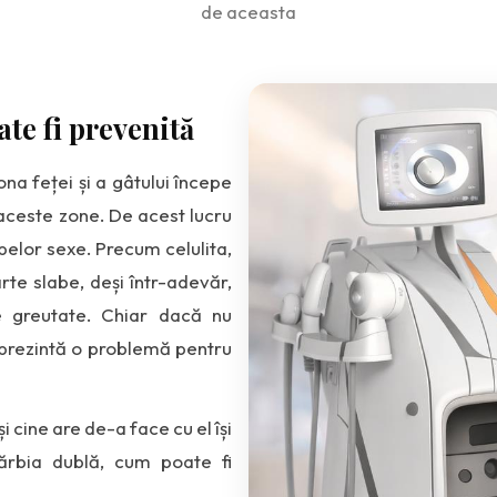
de aceasta
te fi prevenită
na feței și a gâtului începe
aceste zone. De acest lucru
elor sexe. Precum celulita,
te slabe, deși într-adevăr,
e greutate. Chiar dacă nu
 prezintă o problemă pentru
 cine are de-a face cu el își
rbia dublă, cum poate fi