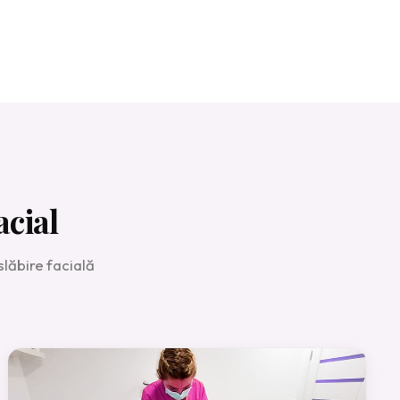
cial
lăbire facială