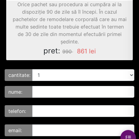
Orice pachet sau procedura ai cumpăra ai la
dispoziție 90 de zile să îl începi. În cazul
pachetelor de remodelare corporală care au mai
multe sedinte toate trebuie efectuat în termen
de 30 de zile din momentul efectuării primei
ședinte.
pret:
861
lei
990
cantitate:
nume:
telefon:
email: