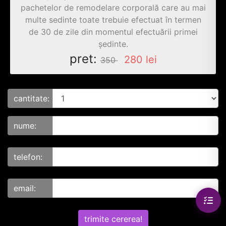
pachetelor de remodelare corporală care au mai
multe sedinte toate trebuie efectuat în termen
de 30 de zile din momentul efectuării primei
ședinte.
pret:
280
lei
350
cantitate:
nume:
telefon:
email:
trimite cererea!