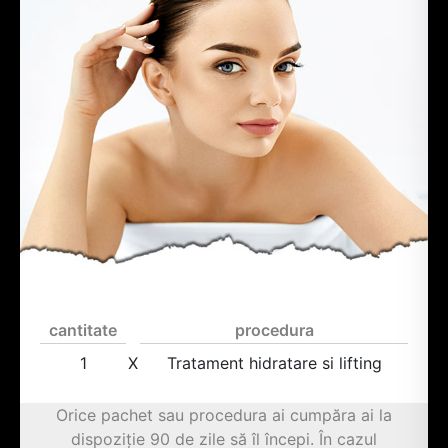
cantitate
procedura
1
X
Tratament hidratare si lifting
Orice pachet sau procedura ai cumpăra ai la
dispoziție 90 de zile să îl începi. În cazul