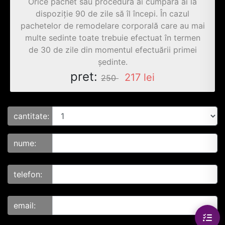
Orice pachet sau procedura ai cumpăra ai la
dispoziție 90 de zile să îl începi. În cazul
pachetelor de remodelare corporală care au mai
multe sedinte toate trebuie efectuat în termen
de 30 de zile din momentul efectuării primei
ședinte.
pret:
217
lei
250
cantitate:
nume:
telefon:
email: