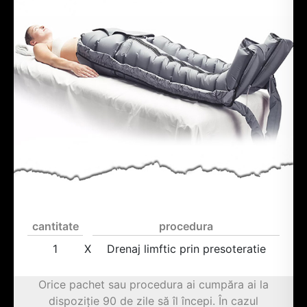
cantitate
procedura
1
X
Drenaj limftic prin presoteratie
Orice pachet sau procedura ai cumpăra ai la
dispoziție 90 de zile să îl începi. În cazul