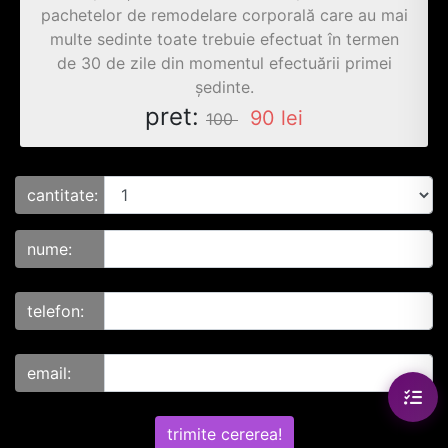
pachetelor de remodelare corporală care au mai
multe sedinte toate trebuie efectuat în termen
de 30 de zile din momentul efectuării primei
ședinte.
pret:
90
lei
100
cantitate:
nume:
telefon:
email:
trimite cererea!