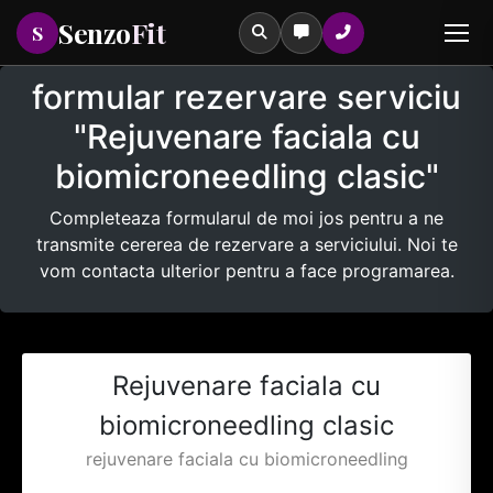
Senzo
Fit
S
formular rezervare serviciu
"Rejuvenare faciala cu
biomicroneedling clasic"
Tastează pentru a căuta printre serviciile noastre
Completeaza formularul de moi jos pentru a ne
transmite cererea de rezervare a serviciului. Noi te
vom contacta ulterior pentru a face programarea.
Rejuvenare faciala cu
biomicroneedling clasic
rejuvenare faciala cu biomicroneedling