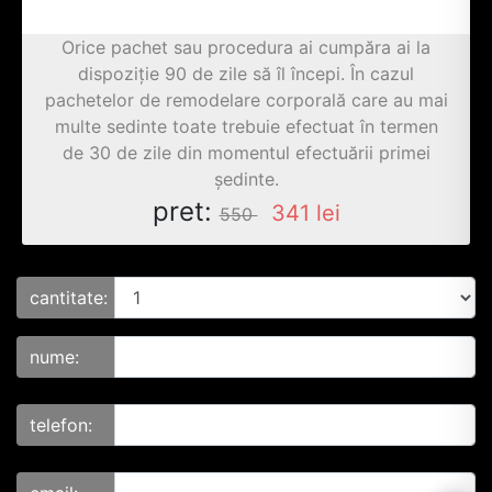
Orice pachet sau procedura ai cumpăra ai la
dispoziție 90 de zile să îl începi. În cazul
pachetelor de remodelare corporală care au mai
multe sedinte toate trebuie efectuat în termen
de 30 de zile din momentul efectuării primei
ședinte.
pret:
341
lei
550
cantitate:
nume:
telefon: